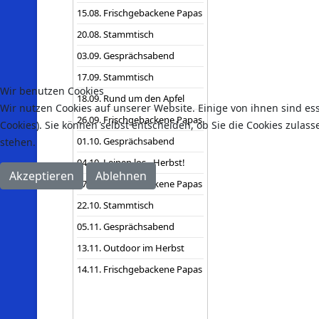
15.08. Frischgebackene Papas
20.08. Stammtisch
03.09. Gesprächsabend
17.09. Stammtisch
Wir benutzen Cookies
18.09. Rund um den Apfel
Wir nutzen Cookies auf unserer Website. Einige von ihnen sind es
26.09. Frischgebackene Papas
Cookies). Sie können selbst entscheiden, ob Sie die Cookies zulas
01.10. Gesprächsabend
stehen.
04.10. Leinen los - Herbst!
Akzeptieren
Ablehnen
17.10. Frischgebackene Papas
22.10. Stammtisch
05.11. Gesprächsabend
13.11. Outdoor im Herbst
14.11. Frischgebackene Papas