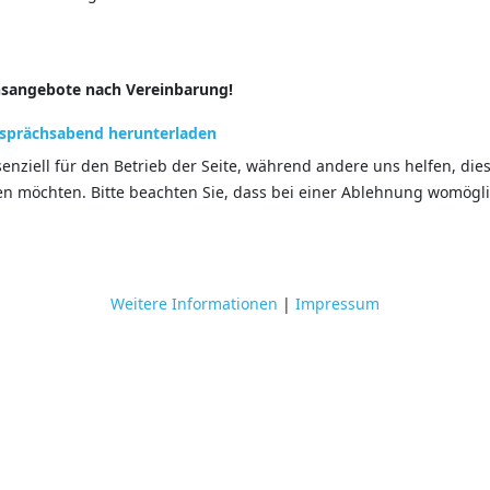
hsangebote nach Vereinbarung!
esprächsabend herunterladen
senziell für den Betrieb der Seite, während andere uns helfen, di
sen möchten. Bitte beachten Sie, dass bei einer Ablehnung womögli
03.09. Gesprächsabend
Weitere Informationen
|
Impressum