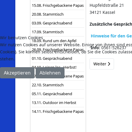
Hupfeldstraße 21
15.08. Frischgebackene Papas
34121 Kassel
20.08. Stammtisch
03.09. Gesprächsabend
Zusätzliche Gespräc
17.09. Stammtisch
Hinweise für den G
Wir benutzen Cookies
18.09. Rund um den Apfel
Wir nutzen Cookies auf unserer Website. Einige von ihnen sind es
Info:
0561-526237
26.09. Frischgebackene Papas
Cookies). Sie können selbst entscheiden, ob Sie die Cookies zulas
01.10. Gesprächsabend
stehen.
Nächster Beitrag: 
Weiter
04.10. Leinen los - Herbst!
Akzeptieren
Ablehnen
17.10. Frischgebackene Papas
22.10. Stammtisch
05.11. Gesprächsabend
13.11. Outdoor im Herbst
14.11. Frischgebackene Papas