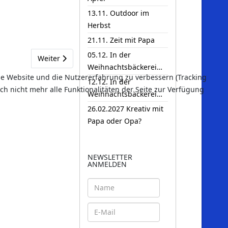
13.11. Outdoor im
Herbst
21.11. Zeit mit Papa
05.12. In der
Nächster Beitrag: 13.11. Outdoor im Herbst
Weiter
Weihnachtsbäckerei…
ese Website und die Nutzererfahrung zu verbessern (Tracking
12.12. In der
ch nicht mehr alle Funktionalitäten der Seite zur Verfügung
Weihnachtsbäckerei…
26.02.2027 Kreativ mit
Papa oder Opa?
NEWSLETTER
ANMELDEN