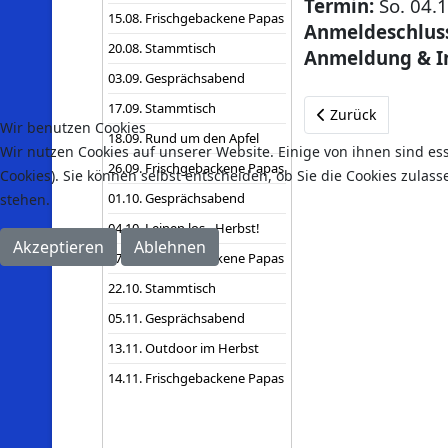
Termin:
So. 04.1
15.08. Frischgebackene Papas
Anmeldeschlus
20.08. Stammtisch
Anmeldung & In
03.09. Gesprächsabend
17.09. Stammtisch
Vorheriger Beitrag
Zurück
Wir benutzen Cookies
18.09. Rund um den Apfel
Wir nutzen Cookies auf unserer Website. Einige von ihnen sind es
26.09. Frischgebackene Papas
Cookies). Sie können selbst entscheiden, ob Sie die Cookies zulas
01.10. Gesprächsabend
stehen.
04.10. Leinen los - Herbst!
Akzeptieren
Ablehnen
17.10. Frischgebackene Papas
22.10. Stammtisch
05.11. Gesprächsabend
13.11. Outdoor im Herbst
14.11. Frischgebackene Papas