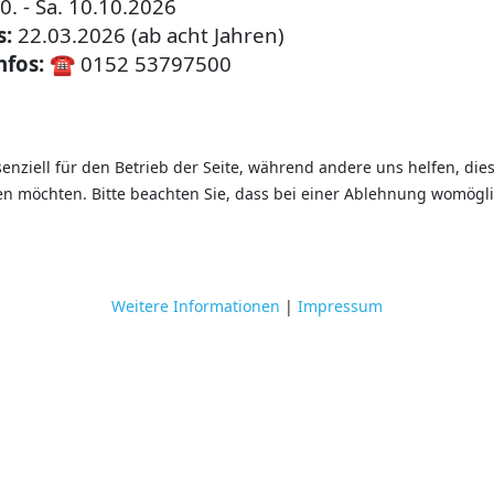
0. - Sa. 10.10.2026
s:
22.03.2026 (ab acht Jahren)
fos:
☎
0152 53797500
: 18.09. Rund um den Apfel
senziell für den Betrieb der Seite, während andere uns helfen, di
sen möchten. Bitte beachten Sie, dass bei einer Ablehnung womögli
Weitere Informationen
|
Impressum